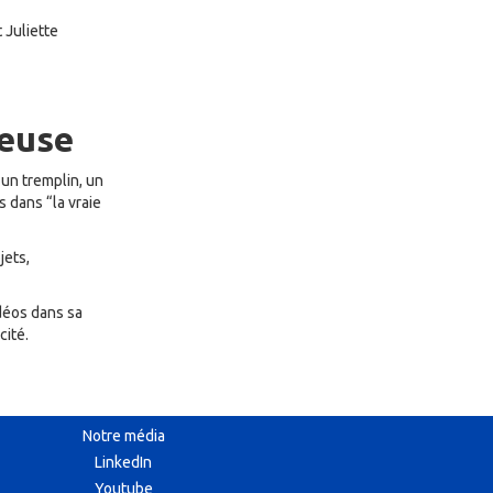
 Juliette
ceuse
t un tremplin, un
 dans “la vraie
jets,
idéos dans sa
cité.
Notre média
LinkedIn
Youtube