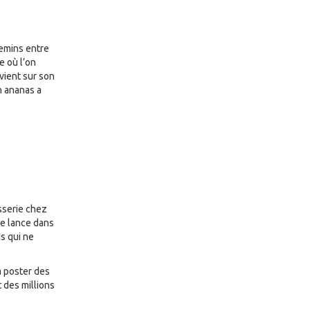
hemins entre
e où l’on
vient sur son
n ananas a
isserie chez
se lance dans
s qui ne
à poster des
 des millions