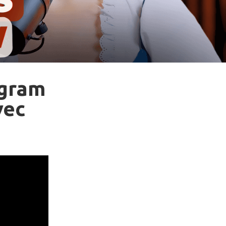
agram
vec