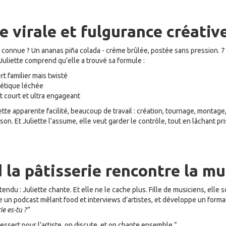
 virale et fulgurance créativ
s connue ? Un ananas piña colada - crème brûlée, postée sans pression. 7 
 Juliette comprend qu’elle a trouvé sa formule :
t familier mais twisté
étique léchée
t court et ultra engageant
ette apparente facilité, beaucoup de travail : création, tournage, montag
ison. Et Juliette l’assume, elle veut garder le contrôle, tout en lâchant pri
la pâtisserie rencontre la m
tendu : Juliette chante. Et elle ne le cache plus. Fille de musiciens, elle 
 un podcast mêlant food et interviews d’artistes, et développe un format
ie es-tu ?”
dessert pour l’artiste, on discute, et on chante ensemble.”