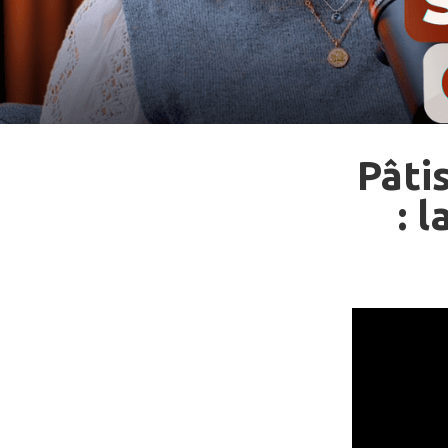
Pâti
: 