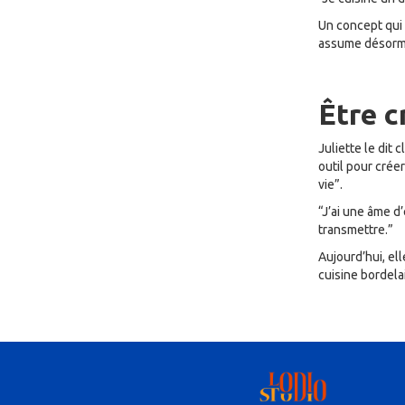
Un concept qui 
assume désorma
Être c
Juliette le dit 
outil pour crée
vie”.
“J’ai une âme d
transmettre.”
Aujourd’hui, el
cuisine bordelai