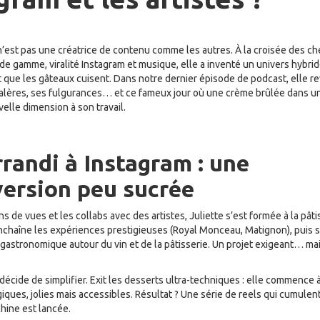
n’est pas une créatrice de contenu comme les autres. À la croisée des c
 de gamme, viralité Instagram et musique, elle a inventé un univers hybrid
que les gâteaux cuisent. Dans notre dernier épisode de podcast, elle re
galères, ses fulgurances… et ce fameux jour où une crème brûlée dans u
lle dimension à son travail.
randi à Instagram : une
ersion peu sucrée
ns de vues et les collabs avec des artistes, Juliette s’est formée à la pât
enchaîne les expériences prestigieuses (Royal Monceau, Matignon), puis 
gastronomique autour du vin et de la pâtisserie. Un projet exigeant… mai
e décide de simplifier. Exit les desserts ultra-techniques : elle commence 
ques, jolies mais accessibles. Résultat ? Une série de reels qui cumulent
hine est lancée.