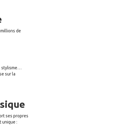
e
millions de
e, stylisme…
se sur la
usique
sort ses propres
 unique :