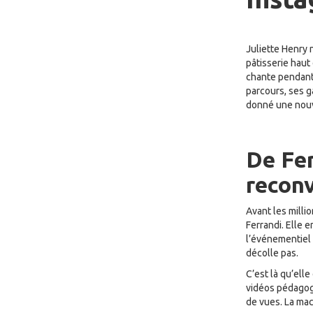
Juliette Henry 
pâtisserie haut
chante pendant 
parcours, ses 
donné une nouve
De Fer
reconv
Avant les millio
Ferrandi. Elle 
l’événementiel 
décolle pas.
C’est là qu’ell
vidéos pédagogi
de vues. La mac