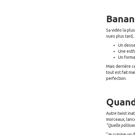
Banane
Sa vidéo la plu
vues plus tard,
Un desser
Une esth
Un forma
Mais derrière c
tout est fait ma
perfection.
Quand 
Autre twist inat
morceaux, lance
“Quelle pâtisser
“Je cuisine un 